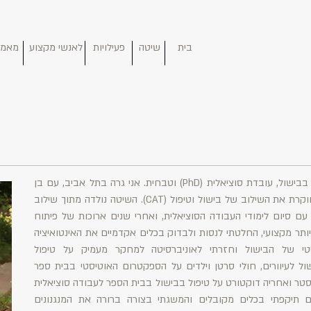
בית
שיטה
פעילויות
לאנשי מקצוע
מאמר
שלום, שמי אילת ברק-נחום, אני מטפלת בבישול, עובדת סוציאלית (PhD) וטבחית. אני גרה בתל אביב, עם בן
זוגי ושני ילדי. מאז 2003 אני מפתחת וחוקרת את השילוב של בישול וטיפול (CAT). השיטה נולדה מתוך שילוב
עם סיום לימודי העבודה הסוציאלית, ואחרי שנים ארוכות של פיתוח
תר מקצועי, החלטתי לנסות ולבדוק בכלים אקדמיים את האינטואיציה
טי של הבישול וחזרתי לאוניברסיטה למחקר מעמיק על טיפול
ול לעיוורים, חולי סרטן וילדים על הספקטרום האוטיסטי בבית ספר
סטר ואחריה דוקטורט על טיפול בבישול בבית הספר לעבודה סוציאלית
 תיקפתי בכלים מקובלים והמשגתי בצורה ברורה את המנגנונים