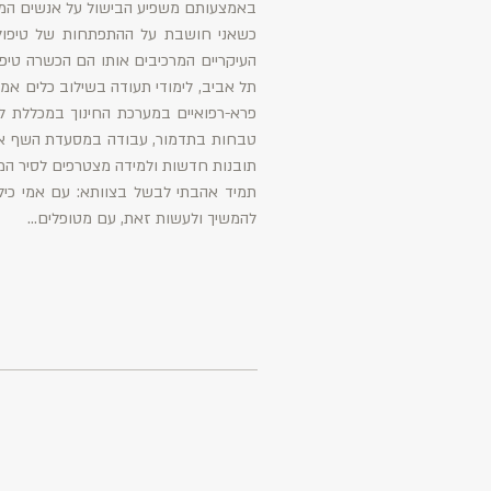
באמצעותם משפיע הבישול על אנשים המתמ
כשאני חושבת על ההתפתחות של טיפול 
העיקריים המרכיבים אותו הם הכשרה טיפ
תל אביב, לימודי תעודה בשילוב כלים אמנ
פרא-רפואיים במערכת החינוך במכללת לוו
טבחות בתדמור, עבודה במסעדת השף ארטיש
תובנות חדשות ולמידה מצטרפים לסיר המ
תמיד אהבתי לבשל בצוותא: עם אמי כילדה
להמשיך ולעשות זאת, עם מטופלים...