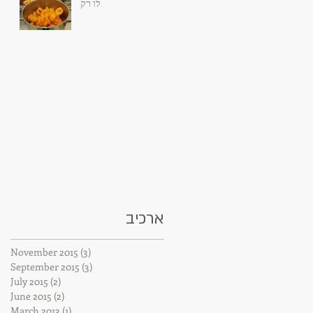
לו רק
ארכיב
November 2015
(3)
3 posts
September 2015
(3)
3 posts
July 2015
(2)
2 posts
June 2015
(2)
2 posts
March 2013
(1)
1 post