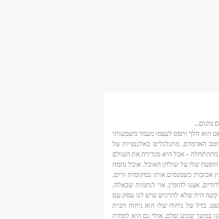
 מקום... 
הספגטי המשפחתי שלנו התחיל כמאכל חגיגי בצהרי שבת או בערבי שישי.  אט, אט הוא הלך ותפס לעצמו מעמד משמעותי 
בדברי ימי המשפחה. הספגטים הדקיקים מבושלים עד נשיכות, מתעטפים ברוטב האדמדם, מתגלגלים באלגנטיות על 
המזלג משובצים בפירורי בשר קטנטנים ונימוחים. האחות התנגדה לו כמובן כבר מההתחלה – אבל היא מגדירה את העולם 
דרך ההתנגדות. האח ואנוכי התאהבנו בו מייד ולא היה קץ לשמחה שלנו עם כל הופעה שלו על שולחן האוכל. אוכל נחמה 
אולטימטיבי ממטבחה של אמא. כמו כל מאכל משפחתי מסורתי הוא עלול להזמין אכזבות כשמנסים אותו במקומות זרים, 
בגיל 10 כשמצאנו אותו בתפריט מסעדה במינכן אחרי נסיעה ארוכה ומעייפת  לדודים, אצנו להזמין. אוי לנחמות שכאלה. 
איזו אכזבה מרה נחלנו כשהטעם לא הזכיר אפילו לא קצת את הספגטי של אמא. קשה היה שלא להרגיש שיש לנו עסק עם 
צוררים. מלבד התקרית המרה הזו מצליח הבולונז להתמודד עם כל משימה כמעט. בדל של ניחוח שלו הוא ניחוח הבית 
שלנו. אפילו האחות  החלה לנסות  לאחרונה לבשלו ומצאה את עצמה נהנית ממנו במשך שבוע שלם. אולי גם היא לומדת 