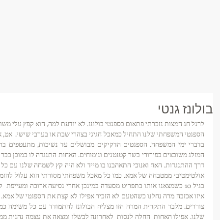
בולונז גנטי
לרגל חג המצות נזכרתי פתאום בספגטי בולונז. לא יודעת למה, הוא קפץ עלי משום