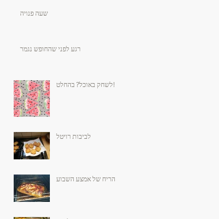
שעה פנויה
רגע לפני שהחופש נגמר
לשחק באוכל? בהחלט!
לביבות רויטל
הריח של אמצע השבוע