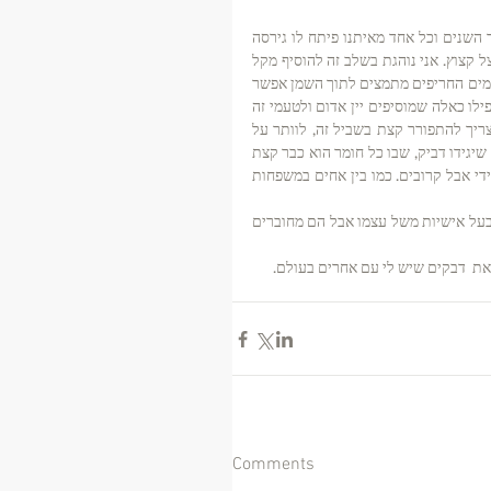
הרוטב הבולוני הזה הוא מייצג משפחתי אמיתי, הוא עבר כל מיני שינויים לאורך השנים וכל אחד מאיתנו פיתח לו גירסה 
ייחודית אך הוא תמיד מתחיל בסיר עבה וכבד בחיבור האלמותי של שמן זית ובצל קצוץ. אני נוהגת בשלב זה להוסיף מקל 
קינמון אחד, זה ממלא את הבית בניחוח של חום רך כבר מההתחלה. אחרי שהטעמים החריפים מתמצים לתוך השמן אפשר 
להתחיל להוסיף את הבשר ולפורר היטב, השום, הגזר, העגבניות והנוזלים יש אפילו כאלה שמוסיפים יין אדום ולטעמי זה 
משובח. ואז, כמו תמיד מימד הזמן בו כל החומרים לומדים להתחבר, לפעמים צריך להתפורר קצת בשביל זה, לוותר על 
חלק מהעוקצנות, לספוג קצת מיץ של אחרים אבל עם הזמן נוצר איזה חיבור, יש שיגידו דביק, שבו כל חומר הוא כבר קצת 
מהאחר. הרוטב מוכן כאשר בין פירורי הבשר שורר מרחק אידאלי לא דבוקים מידי אבל קרובים. כמו בין אחים במשפחות 
יש משהו מאוד מיוחד ברוטב הבולונז. הגרגירים הקטנים הם עצמאיים, כל אחד בעל אישיות משל עצמו אבל הם מחוברים 
 את  דבקים שיש לי עם אחרים בעולם. 
Comments